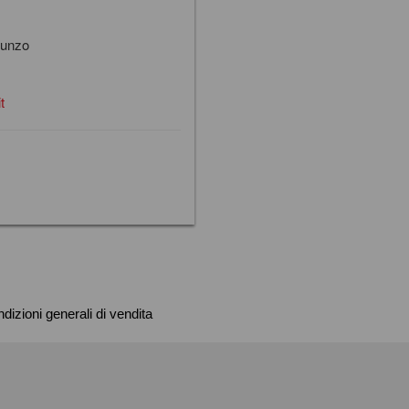
scrivi una mail
cunzo
t
dizioni generali di vendita