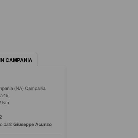
IN CAMPANIA
ampania (NA) Campania
47/49
12 Km
2
o dati:
Giuseppe Acunzo