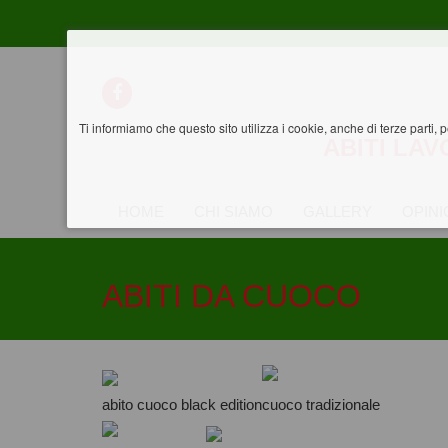
Ti informiamo che questo sito utilizza i cookie, anche di terze parti, 
ABITI LA
HOME
CHI SIAMO
GALLERY
OPINI
ABITI DA CUOCO
abito cuoco black edition
cuoco tradizionale