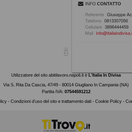
INFO
CONTATTO
Referente
Giuseppe A
Telefono
0813307056
Cellulare
3896444459
Mail
info@italiaindivisa.i
Utilizzatore del sito abitilavoro.napoli.it è
L'Italia In Divisa
Via S. Rita Da Cascia, 47/49 - 80014 Giugliano In Campania (NA)
Partita IVA:
07544591212
licy
Condizioni d'uso del sito e trattamento dati
Cookie Policy
Con