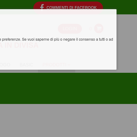
COMMENTI DI FACEBOOK
LOGIN
0
tue preferenze. Se vuoi saperne di più o negare il consenso a tutti o ad
A IN DIVISA
LOGO
BASIC
PRODOTTI