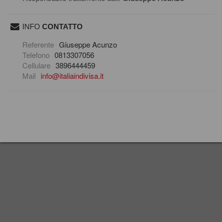
INFO
CONTATTO
scrivi una mail
Referente
Giuseppe Acunzo
Telefono
0813307056
Cellulare
3896444459
Mail
info@italiaindivisa.it