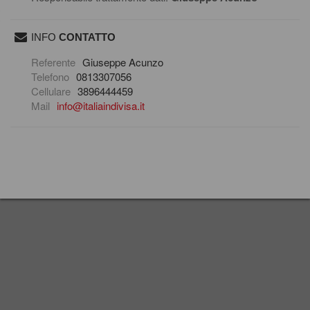
INFO
CONTATTO
scrivi una mail
Referente
Giuseppe Acunzo
Telefono
0813307056
Cellulare
3896444459
Mail
info@italiaindivisa.it