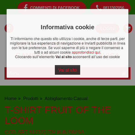
COMMENTI DI FACEBOOK
0813307056
Informativa cookie
LOGIN
Ti informiamo che questo sito utilizza i cookie, anche di terze parti, per
migliorare la tua esperienza di navigazione e inviarti pubblicità in linea
ABITI LAVORO GIUGLIANO IN
con le tue preferenze. Se vuoi saperne di più o negare il consenso a
tutti o ad alcuni cookie
approfondisci qui
.
CAMPANIA
L'ITALIA IN DIVISA
Cliccando sull’elemento
Vai al sito
acconsenti all’uso dei cookie
Vai al sito
Menu
Apri/C
menu
Home
Prodotti
Abbigliamento Casual
T-SHIRT FRUIT OF THE
LOOM
COD. ART. 612220
ITALIA IN DIVISA