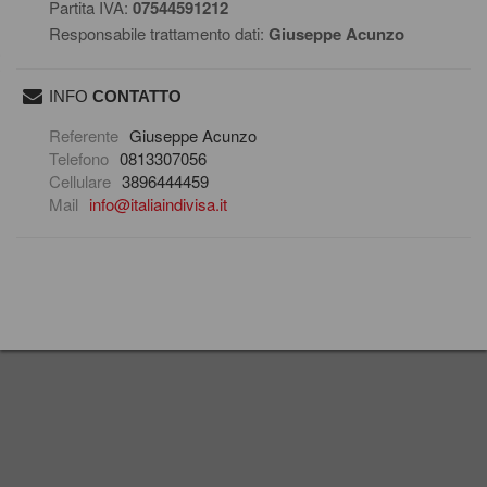
Partita IVA:
07544591212
Responsabile trattamento dati:
Giuseppe Acunzo
INFO
CONTATTO
scrivi una mail
Referente
Giuseppe Acunzo
Telefono
0813307056
Cellulare
3896444459
Mail
info@italiaindivisa.it