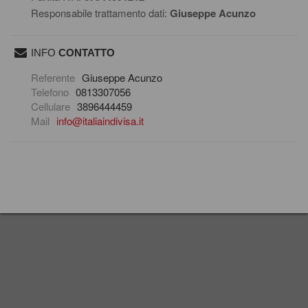
Responsabile trattamento dati:
Giuseppe Acunzo
INFO
CONTATTO
scrivi una mail
Referente
Giuseppe Acunzo
Telefono
0813307056
Cellulare
3896444459
Mail
info@italiaindivisa.it